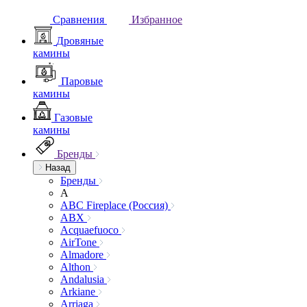
Сравнения
Избранное
Дровяные
камины
Паровые
камины
Газовые
камины
Бренды
Назад
Бренды
A
ABC Fireplace (Россия)
ABX
Acquaefuoco
AirTone
Almadore
Althon
Andalusia
Arkiane
Arriaga