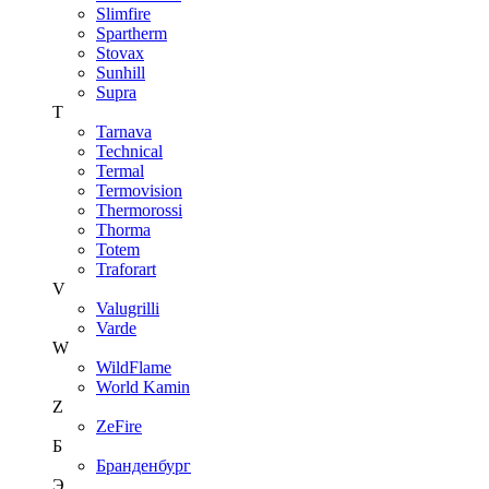
Slimfire
Spartherm
Stovax
Sunhill
Supra
T
Tarnava
Technical
Termal
Termovision
Thermorossi
Thorma
Totem
Traforart
V
Valugrilli
Varde
W
WildFlame
World Kamin
Z
ZeFire
Б
Бранденбург
Э