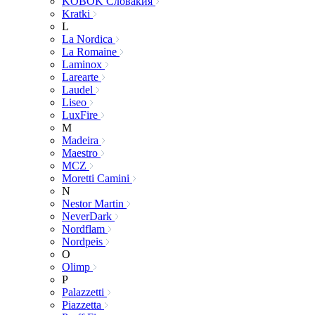
KOBOK Словакия
Kratki
L
La Nordica
La Romaine
Laminox
Larearte
Laudel
Liseo
LuxFire
M
Madeira
Maestro
MCZ
Moretti Camini
N
Nestor Martin
NeverDark
Nordflam
Nordpeis
O
Olimp
P
Palazzetti
Piazzetta