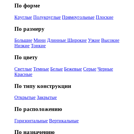
По форме
Круглые
Полукруглые
Прямоугольные
Плоские
По размеру
Большие
Мини
Длинные
Широкие
Узкие
Высокие
Низкие
Тонкие
По цвету
Светлые
Темные
Белые
Бежевые
Серые
Черные
Красные
По типу конструкции
Открытые
Закрытые
По расположению
Горизонтальные
Вертикальные
По назначению