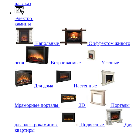
на заказ
Электро-
камины
Напольные
С эффектом живого
огня
Встраиваемые
Угловые
Для дома
Настенные
Мраморные порталы
3D
Порталы
для электрокаминов
Подвесные
Для
квартиры