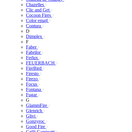
Chazelles
Clic and Get
Cocoon Fires
Color emajl
Contura
D
Dimplex
F
Faber
Fabrilor
Ferlux
FEUERBACH
FireBird
Firesto
Firezo
Focus
Fontana
Fugar
G
GlammFire
Glenrich
Glivi
Gonzyroc
Good Fire
Grilli Caminetti