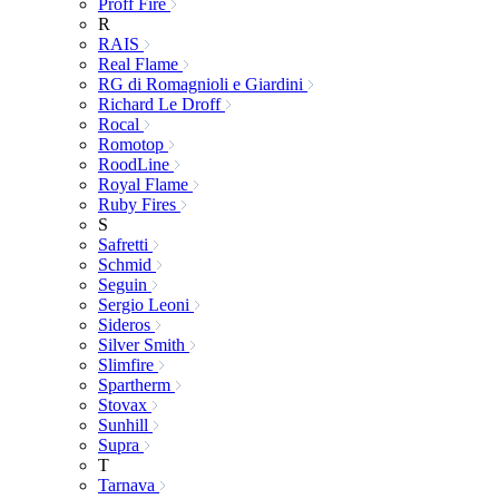
Proff Fire
R
RAIS
Real Flame
RG di Romagnioli e Giardini
Richard Le Droff
Rocal
Romotop
RoodLine
Royal Flame
Ruby Fires
S
Safretti
Schmid
Seguin
Sergio Leoni
Sideros
Silver Smith
Slimfire
Spartherm
Stovax
Sunhill
Supra
T
Tarnava