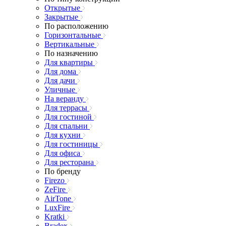
Открытые
Закрытые
По расположению
Горизонтальные
Вертикальные
По назначению
Для квартиры
Для дома
Для дачи
Уличные
На веранду
Для террасы
Для гостиной
Для спальни
Для кухни
Для гостиницы
Для офиса
Для ресторана
По бренду
Firezo
ZeFire
AirTone
LuxFire
Kratki
Bradex