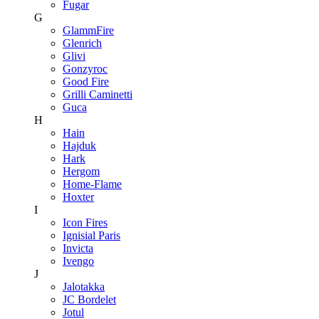
Fugar
G
GlammFire
Glenrich
Glivi
Gonzyroc
Good Fire
Grilli Caminetti
Guca
H
Hain
Hajduk
Hark
Hergom
Home-Flame
Hoxter
I
Icon Fires
Ignisial Paris
Invicta
Ivengo
J
Jalotakka
JC Bordelet
Jotul