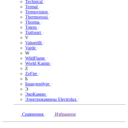
Technical
Termal
Termovision
Thermorossi
Thorma
Totem
Traforart
V
Valugrilli
Varde
W
WildFlame
World Kamin
Z
ZeFire
Б
Бранденбург
Э
ЭкоКамин
Электрокамины Electrolux
Сравнения
Избранное