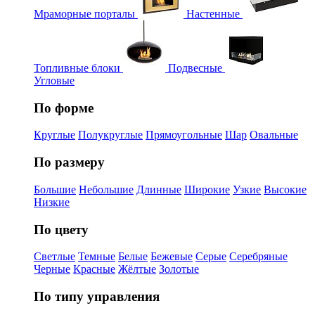
Мраморные порталы
Настенные
Топливные блоки
Подвесные
Угловые
По форме
Круглые
Полукруглые
Прямоугольные
Шар
Овальные
По размеру
Большие
Небольшие
Длинные
Широкие
Узкие
Высокие
Низкие
По цвету
Светлые
Темные
Белые
Бежевые
Серые
Серебряные
Черные
Красные
Жёлтые
Золотые
По типу управления