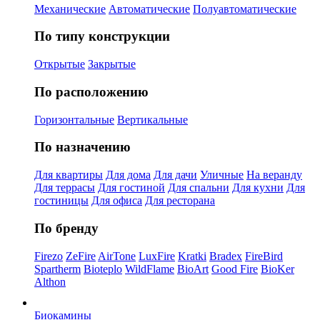
Механические
Автоматические
Полуавтоматические
По типу конструкции
Открытые
Закрытые
По расположению
Горизонтальные
Вертикальные
По назначению
Для квартиры
Для дома
Для дачи
Уличные
На веранду
Для террасы
Для гостиной
Для спальни
Для кухни
Для
гостиницы
Для офиса
Для ресторана
По бренду
Firezo
ZeFire
AirTone
LuxFire
Kratki
Bradex
FireBird
Spartherm
Bioteplo
WildFlame
BioArt
Good Fire
BioKer
Althon
Биокамины