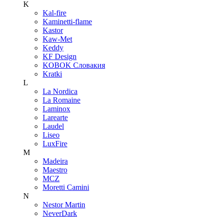
K
Kal-fire
Kaminetti-flame
Kastor
Kaw-Met
Keddy
KF Design
KOBOK Словакия
Kratki
L
La Nordica
La Romaine
Laminox
Larearte
Laudel
Liseo
LuxFire
M
Madeira
Maestro
MCZ
Moretti Camini
N
Nestor Martin
NeverDark