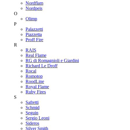
Nordflam
Nordpeis
O
Olimp
P
Palazzetti
Piazzetta
Proff Fire
R
RAIS
Real Flame
RG di Romagnioli e Giardini
Richard Le Droff
Rocal
Romotop
RoodLine
Royal Flame
Ruby Fires
S
Safretti
Schmid
Seguin
Sergio Leoni
Sideros
Silver Smith