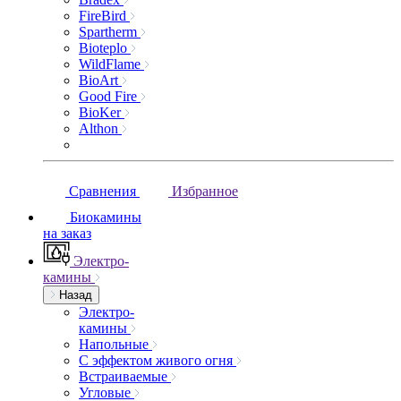
FireBird
Spartherm
Bioteplo
WildFlame
BioArt
Good Fire
BioKer
Althon
Сравнения
Избранное
Биокамины
на заказ
Электро-
камины
Назад
Электро-
камины
Напольные
С эффектом живого огня
Встраиваемые
Угловые