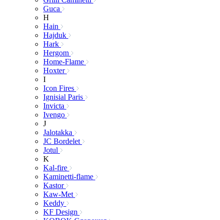
Guca
H
Hain
Hajduk
Hark
Hergom
Home-Flame
Hoxter
I
Icon Fires
Ignisial Paris
Invicta
Ivengo
J
Jalotakka
JC Bordelet
Jotul
K
Kal-fire
Kaminetti-flame
Kastor
Kaw-Met
Keddy
KF Design