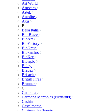
Art World
Artevero
Astek
Autofire
Axis
B
Bella Italia
Bio-Blaze
BioArt
BioFactory
BioGrate
Biokamino
BioKer
Bioteplo
Boley
Bradex
Brisach
British Fires
Brunner
C
Carmona
Carmona Marmoles (Испания)
Cashin
Castelmonte
Chateau de Changy