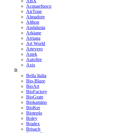
ABX
Acquaefuoco
AirTone
Almadore
Althon
Andalusia
Arkiane
Arriaga
Art World
Artevero
Astek
Autofire
Axis
B
Bella Italia
Bio-Blaze
BioArt
BioFactory
BioGrate
Biokamino
BioKer
Bioteplo
Boley
Bradex
Brisach