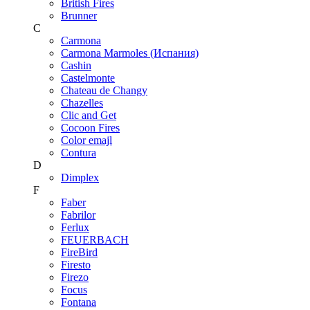
British Fires
Brunner
C
Carmona
Carmona Marmoles (Испания)
Cashin
Castelmonte
Chateau de Changy
Chazelles
Clic and Get
Cocoon Fires
Color emajl
Contura
D
Dimplex
F
Faber
Fabrilor
Ferlux
FEUERBACH
FireBird
Firesto
Firezo
Focus
Fontana